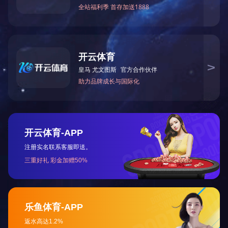
概要:
概要:
详情
目前岗位已招满，敬请其他职位发布！
CONTACT INFORMATION
联系方式
贵州省贵阳市观山湖区观山西路乾图中心广场A栋一单元17—4
15085988761
18984065526
643339550@qq.com
OFFICIAL ACCOUNTS
公众号
欢迎关注公众号