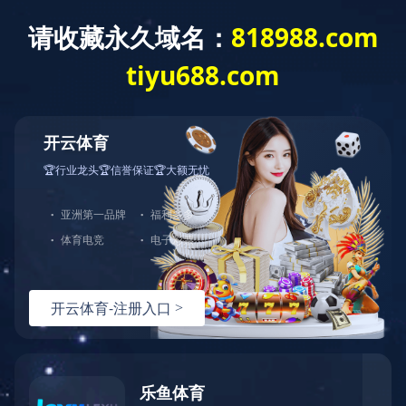
星空网页版·官方站
150 8598 8761
星空网页版·官方站-星空(中国)
关于我们
公司简介
星空网页版·官方站
荣誉资质
产品中心
智能安防领域
信息发布系统
远程会议系统
LED显示屏
案例展示
新闻资讯
星空网页版·官方站
星空网页版·官方站-星空(中国)
通知
公告
服务中心
服务理念
售后服务