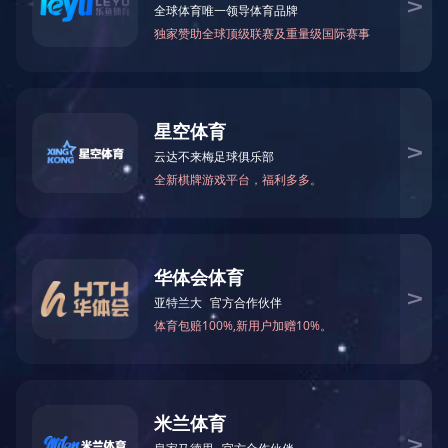
解决方案
人才招聘
人才理念
招聘信息
联系我们
联系方式
在线留言

导航
星空网页版·官方站-星空(中国)
关于我们

公司简介
星空网页版·官方站
荣誉资质
产品中心

智能安防领域
信息发布系统
远程会议系统
LED显示屏
案例展示
新闻资讯

星空网页版·官方站
星空网页版·官方站-星空(中国)
通知
公告
服务中心

服务理念
售后服务
解决方案
人才招聘
