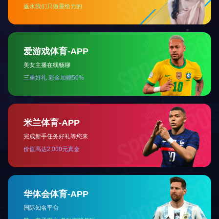
信息发布系统
上一页
1
下一页
CONTACT INFORMATION
联系方式
贵州省贵阳市观山湖区观山西路乾图中心广场A栋一单元17—4
15085988761
18984065526
643339550@qq.com
OFFICIAL ACCOUNTS
公众号
欢迎关注公众号
欢迎关注小程序