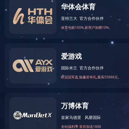
人才招聘
人才理念
招聘信息
联系我们
联系方式
在线留言

星空网页版·官方站-星空(中国)
关于我们

公司简介
星空网页版·官方站
荣誉资质
产品中心

智能安防领域
信息发布系统
远程会议系统
LED显示屏
案例展示
新闻资讯

星空网页版·官方站
星空网页版·官方站-星空(中国)
通知
服务中心

服务理念
售后服务
解决方案
人才招聘

人才理念
招聘信息
联系我们
