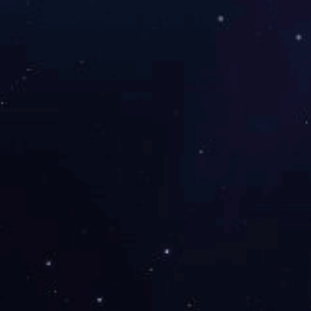
全的保障。
扫二维码用手机看
上一个
:
智能门锁是如何工作的？当它没电时怎么充电及开门？
下一个
:
智慧停车破解市区“停车难”
上一个
:
智能门锁是如何工作的？当它没电时怎么充电及开门？
下一个
:
智慧停车破解市区“停车难”
CONTACT INFORMATION
联系方式
贵州省贵阳市观山湖区观山西路乾图中心广场A栋一单元17—4
15085988761
18984065526
643339550@qq.com
OFFICIAL ACCOUNTS
公众号
欢迎关注公众号