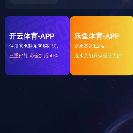
联系方式
在线留言
PREV

NEXT

您现在的位置：
星空网页版·官方站-星空(中国)
/
新闻资讯
/
星空网页版·官方站-星空(中国)
/
“以人为本”设计理念 门禁系统实现一次次技术革新
资讯分类


“以人为本”设计理念 门禁系
分类：
星空网页版·官方站-星空(中国)