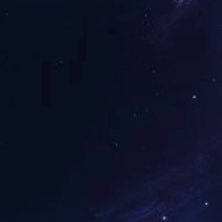
作者：
来源：
发布时间：
2020-04-08 09:48
访问量：
【概要描述】
作为家庭和社区的重要屏障，门禁系统是智慧城
新闻
新闻


“以人为本”设计理念 门禁系
【概要描述】
作为家庭和社区的重要屏障，门禁系统是智慧城