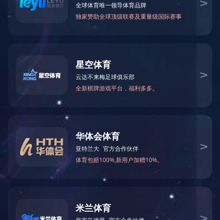
解决方案
人才招聘
人才理念
招聘信息
联系我们
联系方式
在线留言

导航
星空网页版·官方站-星空(中国)
关于我们

公司简介
星空网页版·官方站
荣誉资质
产品中心

智能安防领域
信息发布系统
远程会议系统
LED显示屏
案例展示
新闻资讯

星空网页版·官方站
星空网页版·官方站-星空(中国)
通知
公告
服务中心

服务理念
售后服务
解决方案
人才招聘
