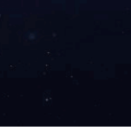
贵州省贵阳市观山湖区观山西路乾图中心广场A栋一单元17—4
15085988761
18984065526
643339550@qq.com
OFFICIAL ACCOUNTS
公众号
欢迎关注公众号
欢迎关注小程序
WEB SHARE
分享
Copyright©2020星空网页版·官方站-星空(中国) 版权所有