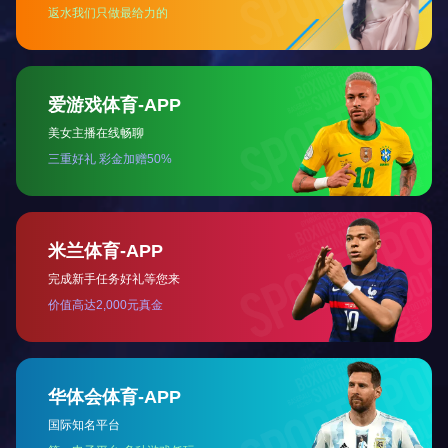
远程会议系统
LED显示器
巡更系列
零售价
0.0
元
市场价
0.0
元
浏览量:
1000
产品编号
所属分类
巡更系统
数量
-
+