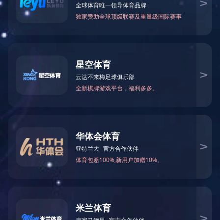
解决方案
人才招聘
人才理念
招聘信息
联系我们
联系方式
在线留言

导航
星空网页版·官方站-星空(中国)
关于我们

公司简介
星空网页版·官方站
荣誉资质
产品中心

智能安防领域
信息发布系统
远程会议系统
LED显示屏
案例展示
新闻资讯

星空网页版·官方站
星空网页版·官方站-星空(中国)
通知
公告
服务中心

服务理念
售后服务
解决方案
人才招聘
