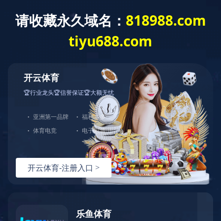
星空网页版·官方站
150 8598 8761
星空网页版·官方站-星空(中国)
关于我们
公司简介
星空网页版·官方站
荣誉资质
产品中心
智能安防领域
信息发布系统
远程会议系统
LED显示屏
案例展示
新闻资讯
星空网页版·官方站
星空网页版·官方站-星空(中国)
通知
公告
服务中心
服务理念
售后服务