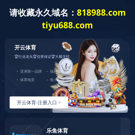
星空网页版·官方站
150 8598 8761
星空网页版·官方站-星空(中国)
关于我们
公司简介
星空网页版·官方站
荣誉资质
产品中心
智能安防领域
信息发布系统
远程会议系统
LED显示屏
案例展示
新闻资讯
星空网页版·官方站
星空网页版·官方站-星空(中国)
通知
公告
服务中心
服务理念
售后服务